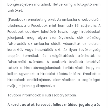
böngészőjében maradnak, illetve amíg a látogató nem
törli őket.
(Facebook remarketing pixel: Az emkor.hu a weboldalán
alkalmazza a Facebook mint harmadik fél sütijeit is. A
Facebook cookie-k lehetővé teszik, hogy hirdetéseket
jelenjenek meg olyan személyeknek, akik előzőleg
felkeresték az emkor.hu oldalt, vásároltak az oldalon
keresztül, vagy használták azt. Az ilyen tevékenység
alapján termékek és szolgáltatások ajánlhatók a
felhasználó számára. A cookie-k továbbá lehetővé
tetszik a hirdetésmegjelenések korlátozását, hogy ne
kelljen ugyanazt a hirdetést többször látni. Emellett a
hirdetések analitikájában, elemzésében is segítséget
nyújt.) – jelenleg kikapcsolva.
További információk a süti szabályzatban.
A kezelt adatok tervezett felhasználása, jogalapja és