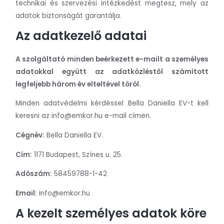
technikai és szervezési intézkedést megtesz, mely az
adatok biztonságát garantálja.
Az adatkezelő adatai
A szolgáltató minden beérkezett e-mailt a személyes
adatokkal együtt az adatközléstől számított
legfeljebb három év elteltével töröl.
Minden adatvédelmi kérdéssel Bella Daniella EV-t kell
keresni az info@emkor.hu e-mail címen.
Cégnév:
Bella Daniella EV.
Cím:
1171 Budapest, Színes u. 25.
Adószám:
58459788-1-42
Email:
info@emkor.hu
A kezelt személyes adatok köre