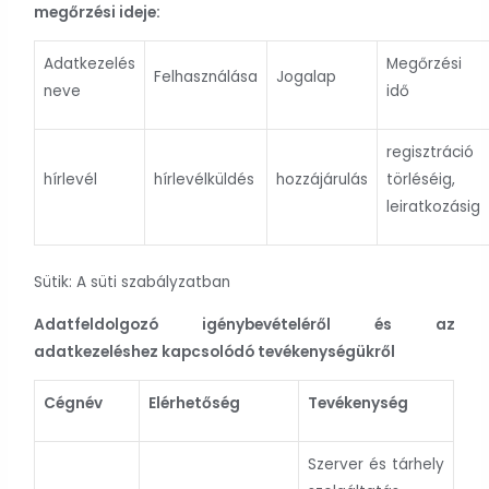
megőrzési ideje:
Adatkezelés
Megőrzési
Felhasználása
Jogalap
neve
idő
regisztráció
hírlevél
hírlevélküldés
hozzájárulás
törléséig,
leiratkozásig
Sütik: A süti szabályzatban
Adatfeldolgozó igénybevételéről és az
adatkezeléshez kapcsolódó tevékenységükről
Cégnév
Elérhetőség
Tevékenység
Szerver és tárhely