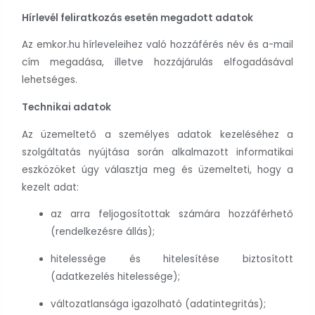
Hírlevél feliratkozás esetén megadott adatok
Az emkor.hu hírleveleihez való hozzáférés név és a-mail
cím megadása, illetve hozzájárulás elfogadásával
lehetséges.
Technikai adatok
Az üzemeltető a személyes adatok kezeléséhez a
szolgáltatás nyújtása során alkalmazott informatikai
eszközöket úgy választja meg és üzemelteti, hogy a
kezelt adat:
az arra feljogosítottak számára hozzáférhető
(rendelkezésre állás);
hitelessége és hitelesítése biztosított
(adatkezelés hitelessége);
változatlansága igazolható (adatintegritás);