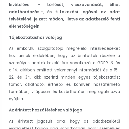
kivételével – törlését, visszavonását, élhet
adathordozási-, és tiltakozási jogával az adat
felvételénél jelzett módon, illetve az adatkezelő fenti
elérhetőségein.
Tájékoztatáshoz való jog
Az emkor.hu szolgáltatója megfelelő intézkedéseket
hoz annak érdekében, hogy az érintettek részére a
személyes adatok kezelésére vonatkozó, a GDPR 13. és
a 14. cikkben említett valamennyi információt és a 15–
22. és 34. cikk szerinti minden egyes tájékoztatást
tömör, átlátható, érthető és könnyen hozzáférhető
formában, világosan és közérthetően megfogalmazva
nyújtsa.
Az érintett hozzáféréshez való joga
Az érintett jogosult arra, hogy az adatkezelőtől
visszajelzést kapjon arra vonatkozóan, hogy személyes