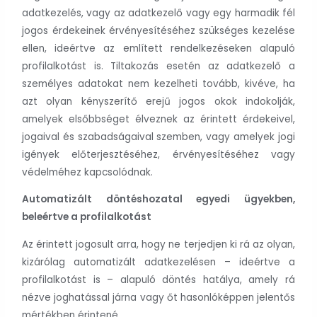
adatkezelés, vagy az adatkezelő vagy egy harmadik fél
jogos érdekeinek érvényesítéséhez szükséges kezelése
ellen, ideértve az említett rendelkezéseken alapuló
profilalkotást is. Tiltakozás esetén az adatkezelő a
személyes adatokat nem kezelheti tovább, kivéve, ha
azt olyan kényszerítő erejű jogos okok indokolják,
amelyek elsőbbséget élveznek az érintett érdekeivel,
jogaival és szabadságaival szemben, vagy amelyek jogi
igények előterjesztéséhez, érvényesítéséhez vagy
védelméhez kapcsolódnak.
Automatizált döntéshozatal egyedi ügyekben,
beleértve a profilalkotást
Az érintett jogosult arra, hogy ne terjedjen ki rá az olyan,
kizárólag automatizált adatkezelésen – ideértve a
profilalkotást is – alapuló döntés hatálya, amely rá
nézve joghatással járna vagy őt hasonlóképpen jelentős
mértékben érintené.