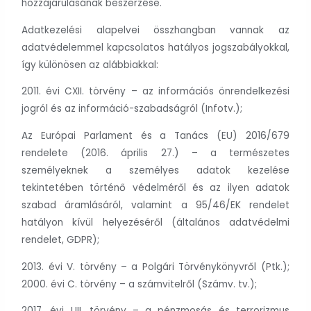
hozzájárulásának beszerzése.
Adatkezelési alapelvei összhangban vannak az
adatvédelemmel kapcsolatos hatályos jogszabályokkal,
így különösen az alábbiakkal:
2011. évi CXII. törvény – az információs önrendelkezési
jogról és az információ-szabadságról (Infotv.);
Az Európai Parlament és a Tanács (EU) 2016/679
rendelete (2016. április 27.) – a természetes
személyeknek a személyes adatok kezelése
tekintetében történő védelméről és az ilyen adatok
szabad áramlásáról, valamint a 95/46/EK rendelet
hatályon kívül helyezéséről (általános adatvédelmi
rendelet, GDPR);
2013. évi V. törvény – a Polgári Törvénykönyvről (Ptk.);
2000. évi C. törvény – a számvitelről (Számv. tv.);
2017. évi LIII. törvény – a pénzmosás és terrorizmus