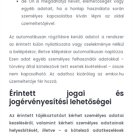
de Ön is megadhatja nevét, elérhetőségét vagy
egyéb adatait, ha a honlap használata során
személyes kapcsolatba kíván lépni az oldal
üzemeltetőjével.
Az automatikusan rögzítésre kerülő adatot a rendszer
az érintett külön nyilatkozata vagy cselekménye nélkül
a belépéskor, illetve kilépéskor automatikusan naplózza.
Ezen adat egyéb személyes felhasználói adatokkal –
törvény által kötelezővé tett esetek kivételével – össze
nem kapcsolható. Az adathoz kizárólag az emkor.hu
üzemeltetője fér hozzá.
Érintett jogai és
jogérvényesítési lehetőségei
Az érintett tájékoztatást kérhet személyes adatai
kezeléséről, valamint kérheti személyes adatainak
helyesbítését, illetve – a kötelező adatkezelések