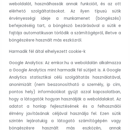
weboldalát, használhassák annak funkcióit, és az ott
elérhető szolgáltatásokat. Az ilyen típusú sütik
érvényességi ideje a munkamenet (böngészés)
befejezéséig tart, a böngésző bezárásával a sütik e
fajtája automatikusan törlődik a számítógépről, illetve a
böngészésre használt más eszközről.
Harmadik fél által elhelyezett cookie-k
Google Analytics: Az emkor.hu a weboldalán alkalmazza
a Google Analytics mint harmadik fél sütijeit is. A Google
Analytics statisztikai célú szolgáltatás használatával,
anonimizált (nem beazonosítható a személy, ip cím,
pontos hely) információkat gyűjt azzal kapcsolatban,
hogy a látogatók hogyan használják a weboldalakat. Az
adatot a honlap fejlesztésének és a felhasználói
élmény javításának céljával használja fel. Ezen sütik
szintén lejáratukig a látogató számítógépén vagy
böngészésre használt más eszközén, annak