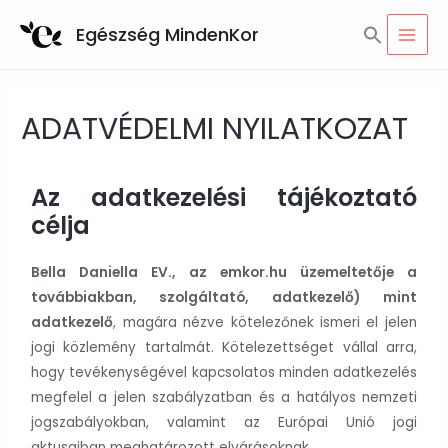
Search
Egészség MindenKor
for:
SEARCH BUTTON
ADATVÉDELMI NYILATKOZAT
Az adatkezelési tájékoztató
célja
Bella Daniella EV., az emkor.hu üzemeltetője a
továbbiakban, szolgáltató, adatkezelő) mint
adatkezelő
, magára nézve kötelezőnek ismeri el jelen
jogi közlemény tartalmát. Kötelezettséget vállal arra,
hogy tevékenységével kapcsolatos minden adatkezelés
megfelel a jelen szabályzatban és a hatályos nemzeti
jogszabályokban, valamint az Európai Unió jogi
aktusaiban meghatározott elvárásoknak.