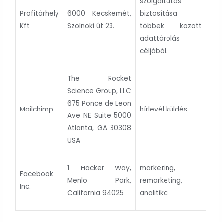
szolgáltatás
Profitárhely
6000 Kecskemét,
biztosítása
Kft
Szolnoki út 23.
többek között
adattárolás
céljából.
The Rocket
Science Group, LLC
675 Ponce de Leon
Mailchimp
hírlevél küldés
Ave NE Suite 5000
Atlanta, GA 30308
USA
1 Hacker Way,
marketing,
Facebook
Menlo Park,
remarketing,
Inc.
California 94025
analitika