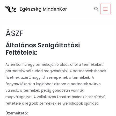
Skip
Search
Egészség MindenKor
to
for:
MAI
SEARCH BUTTON
content
MEN
ÁSZF
Általános Szolgáltatási
Feltételek:
Az emkor.hu egy termékajánló oldal, ahol a termékeket
partnereinkből tudod megvásárolni. A partnerwebshopok
fizetnek azért, hogy itt szerepelnek a termékeik. A
fogyasztóknak a legjobbat akarva a partnerek szűrve
vannak, a termékek pedig gondosan vannak
megválogatva. A vállalkozás fenntartásának hosszútávú
feltétele a legjobb termékek és webshopok ajánlása.
Üzemeltető: