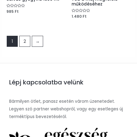
működéséhez
Értékelés:
985
Ft
0
Értékelés:
1.480
Ft
/
0
5
/
5
1
2
→
Lépj kapcsolatba velünk
Bármilyen ötlet, panasz esetén várom üzenetedet.
Legyen szó partner webshopról, vagy egy esetleges új
terméktípus bevezetéséről.