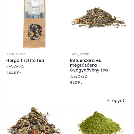
Teák, vízek
Teák, vízek
Hörgő tisztító tea
Influenzára és
megfázásra –
Gyógynövény tea
Értékelés:
1.640
Ft
0
/
Értékelés:
823
Ft
5
0
/
5
Elfogyott