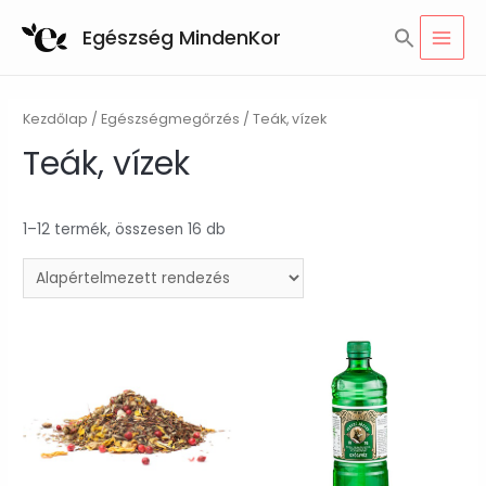
Skip
Search
Egészség MindenKor
to
for:
MAI
SEARCH BUTTON
content
MEN
Kezdőlap
/
Egészségmegőrzés
/ Teák, vízek
Teák, vízek
1–12 termék, összesen 16 db