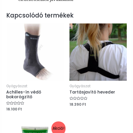
Kapcsolódó termékek
Gyógyászat
Gyógyászat
Achilles-ín védő
Tartásjavító heveder
bokarögzítő
Értékelés:
18.390
Ft
0
Értékelés:
16.100
Ft
/
0
5
/
5
Akció!