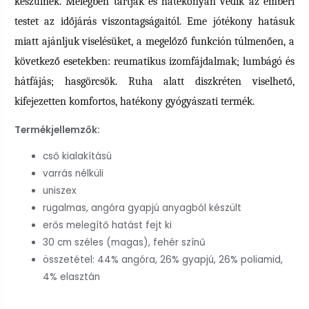
készülnek. Melegben tartják és hatékonyan védik az emberi
testet az időjárás viszontagságaitól. Eme jótékony hatásuk
miatt ajánljuk viselésüket, a megelőző funkción túlmenően, a
következő esetekben: reumatikus izomfájdalmak; lumbágó és
hátfájás; hasgörcsök. Ruha alatt diszkréten viselhető,
kifejezetten komfortos, hatékony gyógyászati termék.
Termékjellemzők:
cső kialakítású
varrás nélküli
uniszex
rugalmas, angóra gyapjú anyagból készült
erős melegítő hatást fejt ki
30 cm széles (magas), fehér színű
összetétel: 44% angóra, 26% gyapjú, 26% poliamid,
4% elasztán