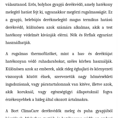
választanod. Erős, bolyhos gyapjú derékvédő, amely hatékony
melegítő hatást fejt ki, ugyanakkor megőrzi rugalmasságát. Ez
a gyapjú, belebújós derékmelegítő magas termikus hatású
derékvédő, különösen azok számára alkalmas, akik a test
hatékony védelmét kívánják elérni. Nők és férfiak egyaránt
használhatják.
A rugalmas thermofűzőket, mint a has- és deréktájat
hatékonyan védő ruhadarabokat, széles körben használják.
Különösen azok az emberek, akik rideg éghajlati és környezeti
viszonyok között élnek, szervezetük nagy hőmérsékleti
ingadozásnak, vagy páratartalomnak van kitéve, illetve azok,
akik koruknál, vagy egészségügyi állapotuknál fogva
érzékenyebbek a hideg által okozott ártalmakra.
A Bort ClimaCare derékvédők meleg és puha gyapjúból