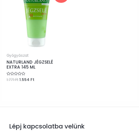
Gyógyászat
NATURLAND JÉGZSELÉ
EXTRA 145 ML
Original
Current
Értékelés:
1.771
Ft
1.554
Ft
0
price
price
/
was:
is:
5
1.771 Ft.
1.554 Ft.
Lépj kapcsolatba velünk