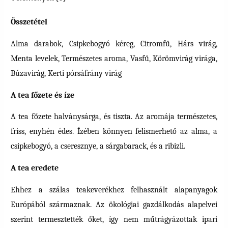
Összetétel
Alma darabok, Csipkebogyó kéreg, Citromfű, Hárs virág,
Menta levelek, Természetes aroma, Vasfű, Körömvirág virága,
Búzavirág, Kerti pórsáfrány virág
A tea főzete és íze
A tea főzete halványsárga, és tiszta. Az aromája természetes,
friss, enyhén édes. Ízében könnyen felismerhető az alma, a
csipkebogyó, a cseresznye, a sárgabarack, és a ribizli.
A tea eredete
Ehhez a szálas teakeverékhez felhasznált alapanyagok
Európából származnak. Az ökológiai gazdálkodás alapelvei
szerint termesztették őket, így nem műtrágyázottak ipari