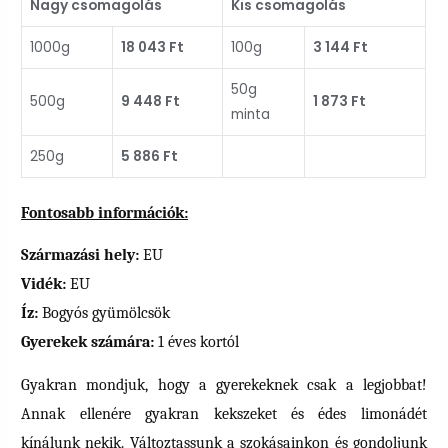
Nagy csomagolás
Kis csomagolás
1000g
18 043 Ft
100g
3 144 Ft
50g
500g
9 448 Ft
1 873 Ft
minta
250g
5 886 Ft
Fontosabb információk:
Származási hely:
EU
Vidék:
EU
Íz:
Bogyós gyümölcsök
Gyerekek számára:
1 éves kortól
Gyakran mondjuk, hogy a gyerekeknek csak a legjobbat!
Annak ellenére gyakran kekszeket és édes limonádét
kínálunk nekik. Változtassunk a szokásainkon és gondoljunk