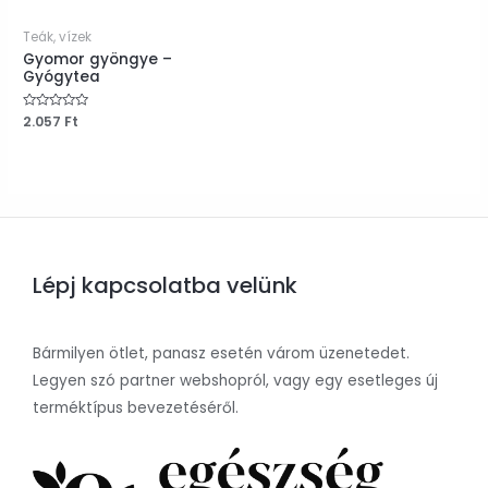
Teák, vízek
Gyomor gyöngye –
Gyógytea
Értékelés:
2.057
Ft
0
/
5
Lépj kapcsolatba velünk
Bármilyen ötlet, panasz esetén várom üzenetedet.
Legyen szó partner webshopról, vagy egy esetleges új
terméktípus bevezetéséről.