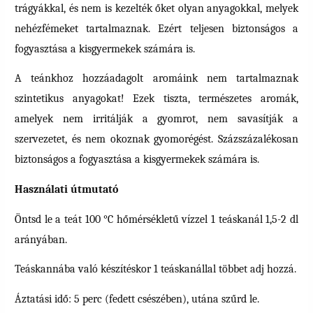
trágyákkal, és nem is kezelték őket olyan anyagokkal, melyek
nehézfémeket tartalmaznak. Ezért teljesen biztonságos a
fogyasztása a kisgyermekek számára is.
A teánkhoz hozzáadagolt aromáink nem tartalmaznak
szintetikus anyagokat! Ezek tiszta, természetes aromák,
amelyek nem irritálják a gyomrot, nem savasítják a
szervezetet, és nem okoznak gyomorégést. Százszázalékosan
biztonságos a fogyasztása a kisgyermekek számára is.
Használati útmutató
Öntsd le a teát 100 °C hőmérsékletű vízzel 1 teáskanál 1,5-2 dl
arányában.
Teáskannába való készítéskor 1 teáskanállal többet adj hozzá.
Áztatási idő: 5 perc (fedett csészében), utána szűrd le.