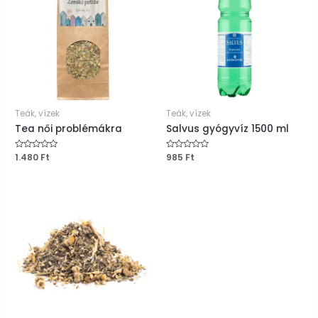
Teák, vízek
Teák, vízek
Tea női problémákra
Salvus gyógyvíz 1500 ml
Értékelés:
1.480
Ft
Értékelés:
985
Ft
0
0
/
/
5
5