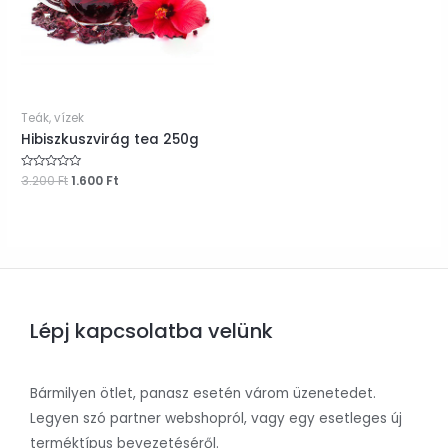
Teák, vízek
Hibiszkuszvirág tea 250g
Original
Current
Értékelés:
3.200
Ft
1.600
Ft
0
price
price
/
was:
is:
5
3.200 Ft.
1.600 Ft.
Lépj kapcsolatba velünk
Bármilyen ötlet, panasz esetén várom üzenetedet.
Legyen szó partner webshopról, vagy egy esetleges új
terméktípus bevezetéséről.