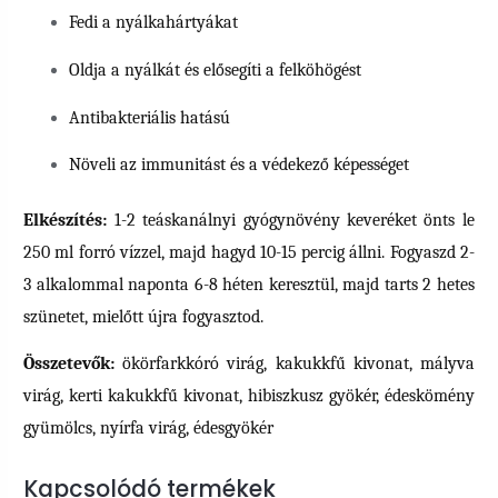
Fedi a nyálkahártyákat
Oldja a nyálkát és elősegíti a felköhögést
Antibakteriális hatású
Növeli az immunitást és a védekező képességet
Elkészítés:
1-2 teáskanálnyi gyógynövény keveréket önts le
250 ml forró vízzel, majd hagyd 10-15 percig állni. Fogyaszd 2-
3 alkalommal naponta 6-8 héten keresztül, majd tarts 2 hetes
szünetet, mielőtt újra fogyasztod.
Összetevők:
ökörfarkkóró virág, kakukkfű kivonat, mályva
virág, kerti kakukkfű kivonat, hibiszkusz gyökér, édeskömény
gyümölcs, nyírfa virág, édesgyökér
Kapcsolódó termékek