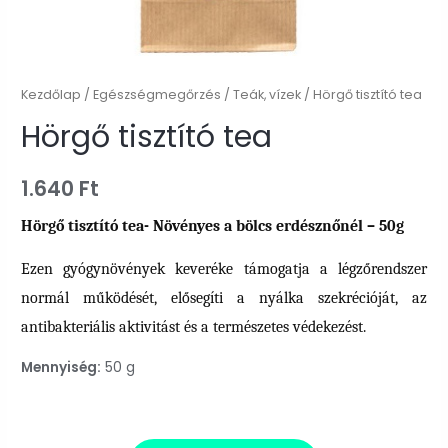
Kezdőlap
/
Egészségmegőrzés
/
Teák, vízek
/ Hörgő tisztító tea
Hörgő tisztító tea
1.640
Ft
Hörgő tisztító tea- Növényes a bölcs erdésznőnél – 50g
Ezen gyógynövények keveréke támogatja a légzőrendszer
normál működését, elősegíti a nyálka szekrécióját, az
antibakteriális aktivitást és a természetes védekezést.
Mennyiség:
50 g