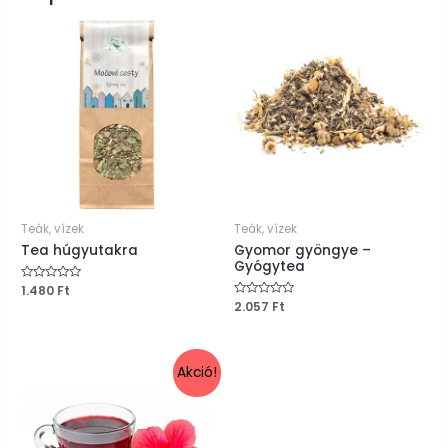
Teák, vízek
Teák, vízek
Tea húgyutakra
Gyomor gyöngye –
Gyógytea
Értékelés:
1.480
Ft
0
Értékelés:
2.057
Ft
/
0
5
/
5
Akció!