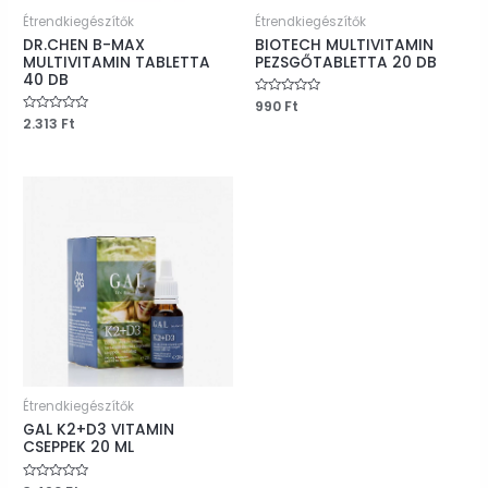
Étrendkiegészítők
Étrendkiegészítők
DR.CHEN B-MAX
BIOTECH MULTIVITAMIN
MULTIVITAMIN TABLETTA
PEZSGŐTABLETTA 20 DB
40 DB
Értékelés:
990
Ft
0
Értékelés:
2.313
Ft
/
0
5
/
5
Étrendkiegészítők
GAL K2+D3 VITAMIN
CSEPPEK 20 ML