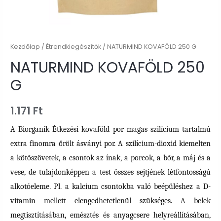
Kezdőlap
/
Étrendkiegészítők
/ NATURMIND KOVAFÖLD 250 G
NATURMIND KOVAFÖLD 250
G
1.171
Ft
A Biorganik Étkezési kovaföld por magas szilícium tartalmú
extra finomra őrölt ásványi por. A szilícium-dioxid kiemelten
a kötőszövetek, a csontok az ínak, a porcok, a bőr, a máj és a
vese, de tulajdonképpen a test összes sejtjének létfontosságú
alkotóeleme. Pl. a kalcium csontokba való beépüléshez a D-
vitamin mellett elengedhetetlenül szükséges. A belek
megtisztításában, emésztés és anyagcsere helyreállításában,