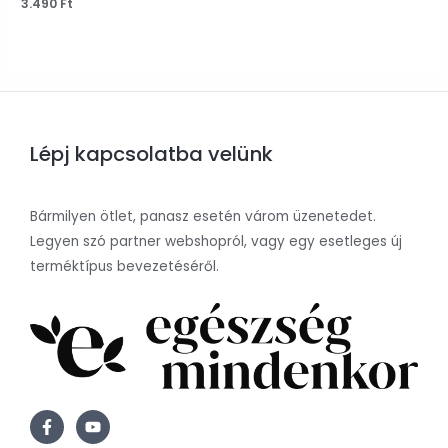
Értékelés:
3.490
Ft
0
/
5
Lépj kapcsolatba velünk
Bármilyen ötlet, panasz esetén várom üzenetedet.
Legyen szó partner webshopról, vagy egy esetleges új
terméktípus bevezetéséről.