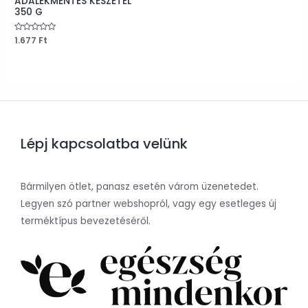
ADALÉKMENTES KÉSZÉTEL
350 G
Értékelés:
1.677
Ft
0
/
5
Lépj kapcsolatba velünk
Bármilyen ötlet, panasz esetén várom üzenetedet.
Legyen szó partner webshopról, vagy egy esetleges új
terméktípus bevezetéséről.