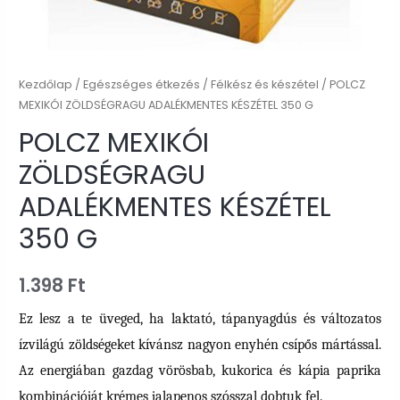
Kezdőlap
/
Egészséges étkezés
/
Félkész és készétel
/ POLCZ
MEXIKÓI ZÖLDSÉGRAGU ADALÉKMENTES KÉSZÉTEL 350 G
POLCZ MEXIKÓI
ZÖLDSÉGRAGU
ADALÉKMENTES KÉSZÉTEL
350 G
1.398
Ft
Ez lesz a te üveged, ha laktató, tápanyagdús és változatos
ízvilágú zöldségeket kívánsz nagyon enyhén csípős mártással.
Az energiában gazdag vörösbab, kukorica és kápia paprika
kombinációját krémes jalapenos szósszal dobtuk fel.