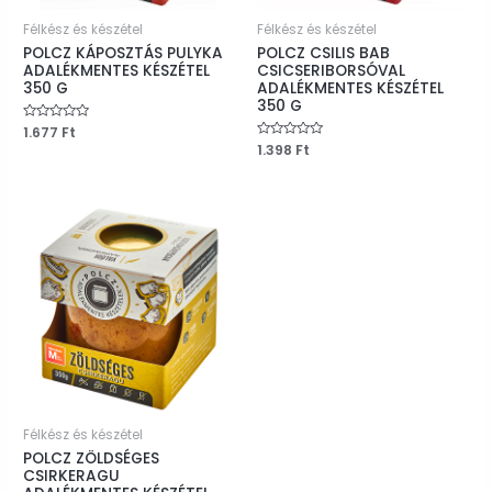
Félkész és készétel
Félkész és készétel
POLCZ KÁPOSZTÁS PULYKA
POLCZ CSILIS BAB
ADALÉKMENTES KÉSZÉTEL
CSICSERIBORSÓVAL
350 G
ADALÉKMENTES KÉSZÉTEL
350 G
Értékelés:
1.677
Ft
0
Értékelés:
1.398
Ft
/
0
5
/
5
Félkész és készétel
POLCZ ZÖLDSÉGES
CSIRKERAGU