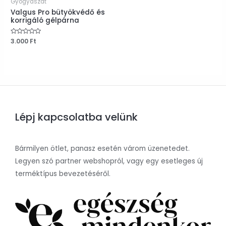
Gyógyászat
Valgus Pro bütyökvédő és
korrigáló gélpárna
Értékelés:
3.000
Ft
0
/
5
Lépj kapcsolatba velünk
Bármilyen ötlet, panasz esetén várom üzenetedet.
Legyen szó partner webshopról, vagy egy esetleges új
terméktípus bevezetéséről.