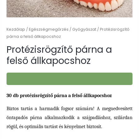
Kezdőlap
/
Egészségmegőrzés
/
Gyógyászat
/ Protézisrögzítő
párna a felső állkapocshoz
Protézisrögzítő párna a
felső állkapocshoz
30 db protézisrögzítő párna a felső állkapocshoz
Biztos tartás a harmadik fogsor számára! A megnedvesített
öntapadós párna alkalmazkodik a szájpadláshoz, szilárdan
rögül, és optimális tartást és kényelmet biztosít.