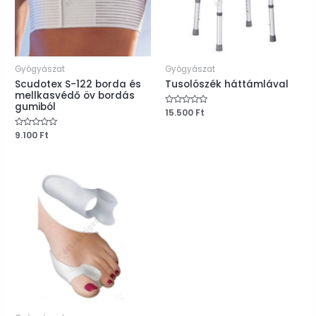
Gyógyászat
Gyógyászat
Scudotex S-122 borda és
Tusolószék háttámlával
mellkasvédő öv bordás
gumiból
Értékelés:
15.500
Ft
0
/
Értékelés:
9.100
Ft
5
0
/
5