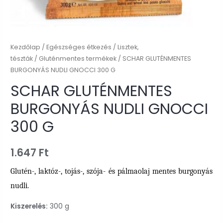
Kezdőlap
/
Egészséges étkezés
/
Lisztek,
tészták
/
Gluténmentes termékek
/ SCHAR GLUTÉNMENTES
BURGONYÁS NUDLI GNOCCI 300 G
SCHAR GLUTÉNMENTES
BURGONYÁS NUDLI GNOCCI
300 G
1.647
Ft
Glutén-, laktóz-, tojás-, szója- és pálmaolaj mentes burgonyás
nudli.
Kiszerelés:
300 g