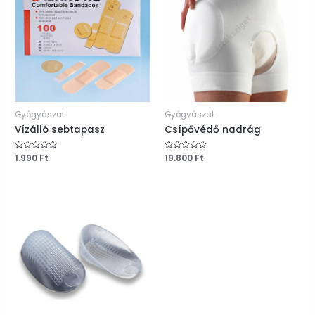
Gyógyászat
Gyógyászat
Vízálló sebtapasz
Csípővédő nadrág
Értékelés:
1.990
Ft
Értékelés:
19.800
Ft
0
0
/
/
5
5