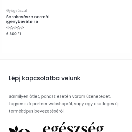
Gyógyászat
Sarokcsésze normál
igénybevételre
Értékelés:
6.600
Ft
0
/
5
Lépj kapcsolatba velünk
Bármilyen ötlet, panasz esetén várom üzenetedet.
Legyen szó partner webshopról, vagy egy esetleges új
terméktípus bevezetéséről.