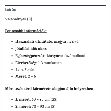
Leírás
Vélemények (0)
Fontosabb információk:
Használati útmutató:
magyar nyelvű
Jótállási idő:
nincs
Egészségpénztári kártyára:
elszámolható
Elérhetőség:
1-3 munkanap
Szín:
Fehér
Méret:
2 – 6
Méretezés térd kőrmérete alapján álló helyzetben:
1. méret:
60 – 75 cm (XS)
2. méret:
70 – 90 cm (S)