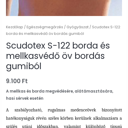
Kezdőlap
/
Egészségmegőrzés
/
Gyógyászat
/ Scudotex S-122
borda és mellkasvédő öv bordás gumiból
Scudotex S-122 borda és
mellkasvédő öv bordás
gumiból
9.100
Ft
A mellkas és borda megvédésére, alátámasztására,
hasi sérvek esetén
A szabályozható, rugalmas medenceövek bizonyított
hatékonyságuk révén széles körben kerülnek alkalmazásra a
szülés utáni időszakban, valamint különböző típusú