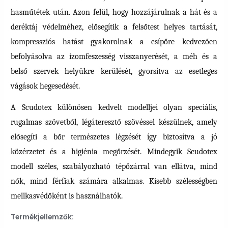
hasműtétek után. Azon felül, hogy hozzájárulnak a hát és a
deréktáj védelméhez, elősegítik a felsőtest helyes tartását,
kompressziós hatást gyakorolnak a csípőre kedvezően
befolyásolva az izomfeszesség visszanyerését, a méh és a
belső szervek helyükre kerülését, gyorsítva az esetleges
vágások hegesedését.
A Scudotex különösen kedvelt modelljei olyan speciális,
rugalmas szövetből, légáteresztő szövéssel készülnek, amely
elősegíti a bőr természetes légzését így biztosítva a jó
közérzetet és a higiénia megőrzését. Mindegyik Scudotex
modell széles, szabályozható tépőzárral van ellátva, mind
nők, mind férfiak számára alkalmas. Kisebb szélességben
mellkasvédőként is használhatók.
Termékjellemzők: