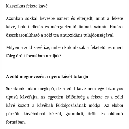
klasszikus fekete kávé.
Azonban sokkal kevésbé ismert és elterjedt, mint a fekete
kávé, holott diétás és méregtelenítő italnak számít. Hatása
összehasonlítható a zöld tea antioxidáns tulajdonságával.
Milyen a zöld kávé íze, miben különbözik a feketétől és miért
főleg őrölt formában árulják?
A zöld megnevezés a nyers kávét takarja
Sokaknak talán meglepő, de a zöld kávé nem egy bizonyos
típusú kávéfajta. Az egyetlen különbség a fekete és a zöld
kávé között a kávébab feldolgozásának módja. Az előbbi
pörkölt kávébabból készül, granulált, őrölt és oldható
formában.