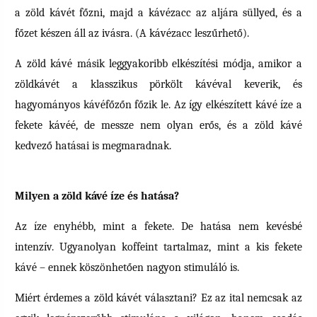
a zöld kávét főzni, majd a kávézacc az aljára süllyed, és a
főzet készen áll az ivásra. (A kávézacc leszűrhető).
A zöld kávé másik leggyakoribb elkészítési módja, amikor a
zöldkávét a klasszikus pörkölt kávéval keverik, és
hagyományos kávéfőzőn főzik le. Az így elkészített kávé íze a
fekete kávéé, de messze nem olyan erős, és a zöld kávé
kedvező hatásai is megmaradnak.
Milyen a zöld kávé íze és hatása?
Az íze enyhébb, mint a fekete. De hatása nem kevésbé
intenzív. Ugyanolyan koffeint tartalmaz, mint a kis fekete
kávé – ennek köszönhetően nagyon stimuláló is.
Miért érdemes a zöld kávét választani? Ez az ital nemcsak az