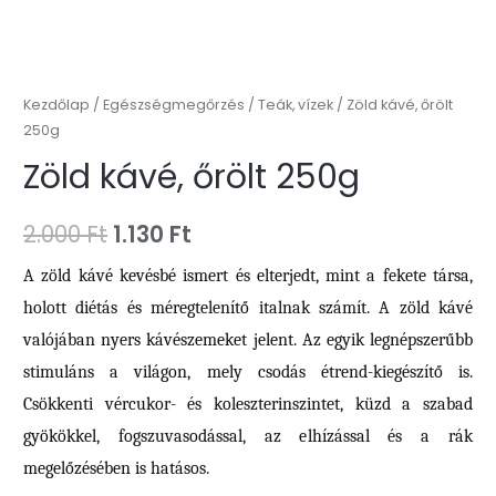
Kezdőlap
/
Egészségmegőrzés
/
Teák, vízek
/ Zöld kávé, őrölt
250g
Zöld kávé, őrölt 250g
Original
Current
2.000
Ft
1.130
Ft
price
price
A zöld kávé kevésbé ismert és elterjedt, mint a fekete társa,
holott diétás és méregtelenítő italnak számít. A zöld kávé
was:
is:
valójában nyers kávészemeket jelent. Az egyik legnépszerűbb
2.000 Ft.
1.130 Ft.
stimuláns a világon, mely csodás étrend-kiegészítő is.
Csökkenti vércukor- és koleszterinszintet, küzd a szabad
gyökökkel, fogszuvasodással, az elhízással és a rák
megelőzésében is ​​hatásos.