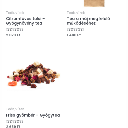
Teák, vízek
Teák, vízek
Citromfüves tulsi –
Tea a máj megfelelő
Gyógynövény tea
működéséhez
Értékelés:
2.023
Ft
Értékelés:
1.480
Ft
0
0
/
/
5
5
Teák, vízek
Friss gyömbér – Gyógytea
Értékelés:
2.659
Ft