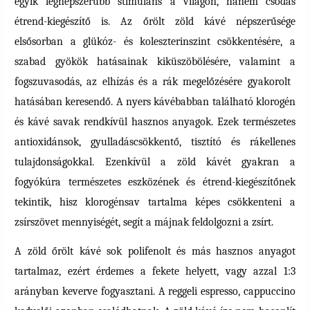
egyik legnépszerűbb stimuláns a világon, hanem csodás
étrend-kiegészítő is. Az őrölt zöld kávé népszerűsége
elsősorban a glükóz- és koleszterinszint csökkentésére, a
szabad gyökök hatásainak kiküszöbölésére, valamint a
fogszuvasodás, az elhízás és a rák megelőzésére gyakorolt ​​
hatásában keresendő. A nyers kávébabban található klorogén
és kávé savak rendkívül hasznos anyagok. Ezek természetes
antioxidánsok, gyulladáscsökkentő, tisztító és rákellenes
tulajdonságokkal. Ezenkívül a zöld kávét gyakran a
fogyókúra természetes eszközének és étrend-kiegészítőnek
tekintik, hisz klorogénsav tartalma képes csökkenteni a
zsírszövet mennyiségét, segít a májnak feldolgozni a zsírt.
A zöld őrölt kávé sok polifenolt és más hasznos anyagot
tartalmaz, ezért érdemes a fekete helyett, vagy azzal 1:3
arányban keverve fogyasztani. A reggeli espresso, cappuccino