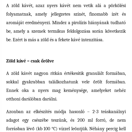
A zöld kávét, azaz nyers kávét nem vetik alá a pörkölési
folyamatnak, amely jellegzetes színét, finomabb ízét és
aromáját eredményezi. Mindez a pirolízis hiányának tudható
be, amely a szemek termikus feldolgozása során következik
be. Ezért is más a zöld és a fekete kávé intenzitása.
Zöld kávé – csak őrölve
A zöld kávét nagyon ritkán értékesítik granulált formában,
sokkal gyakrabban találkozhatunk vele őrölt formában.
Ennek oka a nyers mag keménysége, amelyeket nehéz
otthoni darálóban darálni.
Azonban az elkészítés módja hasonló – 2-3 teáskanálnyi
adagot egy csészébe teszünk, és 200 ml forró, de nem
forrásban lévő (kb 100 °C) vízzel leöntjük. Néhány percig kell