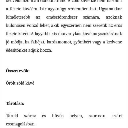
kedvelői azonban csalódhatnak. A zöld kávé íze nem hasonlít
a fekete kávééra, bár ugyanúgy serkentően hat. Ugyanakkor
kíméletesebb az emésztőrendszer számára, azoknak
különösen vonzó lehet, akik egyszerűen nem szeretik az erős
fekete kávét. A lágyabb, kissé savanykás kávé megszokásának
jó módja, ha fahéjat, kardamomot, gyömbért vagy a kedvenc
édesítőnket adjuk hozzá.
Összetevők:
Őrölt zöld kávé
Tárolása:
Tárold száraz és hűvös helyen, szorosan lezárt
csomagolásban.