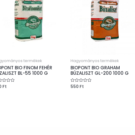
gyományos termékek
Hagyományos termékek
OPONT BIO FINOM FEHÉR
BIOPONT BIO GRAHAM
ZALISZT BL-55 1000 G
BÚZALISZT GL-200 1000 G
0
Ft
550
Ft
ékelés:
Értékelés:
0
/
5