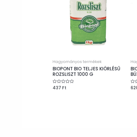
Hagyományos termékek
Ha
BIOPONT BIO TELJES KIÖRLÉSŰ
BI
ROZSLISZT 1000 G
BÚ
437
Ft
62
Értékelés:
Ért
0
0
/
/
5
5