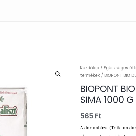
Kezdőlap
/
Egészséges ét
termékek
/ BIOPONT BIO D
BIOPONT BI
SIMA 1000 G
565
Ft
A durumbúza (Triticum duru