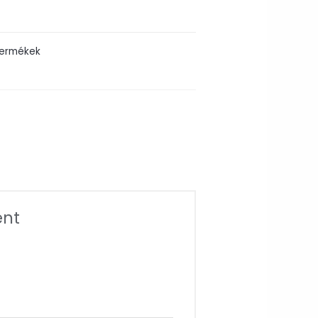
ermékek
ént