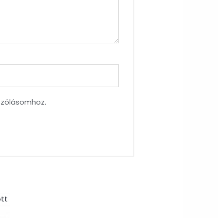
szólásomhoz.
ott