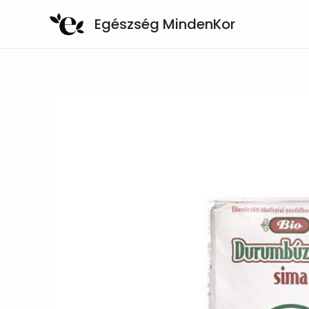
Skip
Egészség MindenKor
to
content