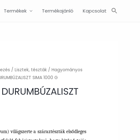
Search
Termékek
Termékajánló
Kapcsolat
for:
SEARCH BUTTON
kezés
/
Lisztek, tészták
/
Hagyományos
URUMBÚZALISZT SIMA 1000 G
O DURUMBÚZALISZT
m) világszerte a száraztészták elsődleges