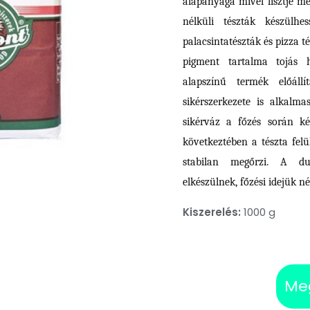
alapanyaga mivel lisztje me
nélküli tészták készülhe
palacsintatészták és pizza t
pigment tartalma tojás h
alapszínű termék előállí
sikérszerkezete is alkalma
sikérváz a főzés során ké
következtében a tészta fel
stabilan megőrzi. A du
elkészülnek, főzési idejük n
Kiszerelés:
1000 g
Me