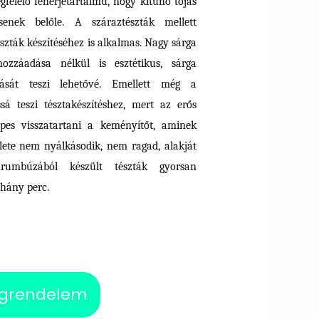
gfelelő fehérjetartalmú, hogy kitűnő tojás
ssenek belőle. A száraztészták mellett
észták készítéséhez is alkalmas. Nagy sárga
ozzáadása nélkül is esztétikus, sárga
tását teszi lehetővé. Emellett még a
ssá teszi tésztakészítéshez, mert az erős
pes visszatartani a keményítőt, aminek
ülete nem nyálkásodik, nem ragad, alakját
rumbúzából készült tészták gyorsan
éhány perc.
grendelem