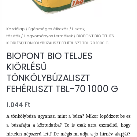
Kezdőlap
/
Egészséges étkezés
/
Lisztek,
tészták
/
Hagyományos termékek
/ BIOPONT BIO TELJES
KIÖRLÉSŰ TÖNKÖLYBÚZALISZT FEHÉRLISZT TBL-70 1000 G
BIOPONT BIO TELJES
KIÖRLÉSŰ
TÖNKÖLYBÚZALISZT
FEHÉRLISZT TBL-70 1000 G
1.044
Ft
A tönkölybúza ugyanaz, mint a búza? Mikor lopódzott be ez
a búzafajta a köztudatba? Te is csak arra eszméltél, hogy
hirtelen népszerű lett? De mégis mi adja a jó hírnév alapját?