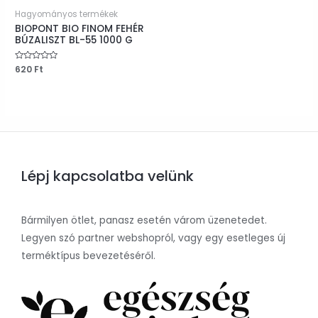
Hagyományos termékek
BIOPONT BIO FINOM FEHÉR
BÚZALISZT BL-55 1000 G
Értékelés:
620
Ft
0
/
5
Lépj kapcsolatba velünk
Bármilyen ötlet, panasz esetén várom üzenetedet.
Legyen szó partner webshopról, vagy egy esetleges új
terméktípus bevezetéséről.