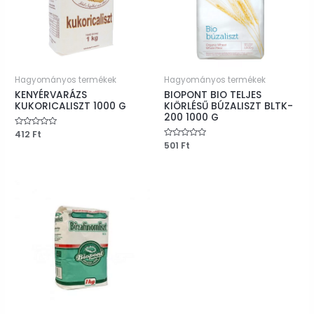
Hagyományos termékek
Hagyományos termékek
KENYÉRVARÁZS
BIOPONT BIO TELJES
KUKORICALISZT 1000 G
KIÖRLÉSŰ BÚZALISZT BLTK-
200 1000 G
Értékelés:
412
Ft
0
Értékelés:
501
Ft
/
0
5
/
5