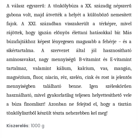
A válasz egyszerű: A tönkölybúza a XX. századig népszerű
gabona volt, majd átvették a helyét a különböző nemesített
fajok. A XXI. században visszakerült a térképre, mivel
rájöttek, hogy igazán előnyös élettani hatásokkal bír. Más
búzafajtákhoz képest lényegesen magasabb a fehérje – és a
sikértartalma. A szervezet által jól hasznosítható
aminosavakat, nagy mennyiségű B-vitamint és E-vitamint
tartalmaz, valamint kálium, kalcium, vas, mangán,
magnézium, fluor, niacin, réz, szelén, cink és rost is jelentős
mennyiségben található benne. Igen széleskörűen
használható, mivel gyakorlatilag teljesen helyettesíthető vele
a búza finomliszt! Azonban ne felejtsd el, hogy a tisztán
tönkölylisztből készült tészta nehezebben kel meg!
Kiszerelés:
1000 g