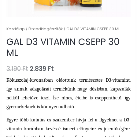
Kezdőlap
/
Étrendkiegészítők
/ GAL D3 VITAMIN CSEPP 30 ML
GAL D3 VITAMIN CSEPP 30
ML
Original
Current
3.190
Ft
2.839
Ft
price
price
Kókuszolaj-kivonatban oldottunk természetes D3-vitamint,
így annak adagolását termékünk nagy dózisban, kapszulák
was:
is:
nélkül lehetővé teszi. Íze nincs, ételbe is cseppenthető, így
3.190 Ft.
2.839 Ft.
gyermekeknek is könnyen adható.
Egyre több kutatás és szakember hívja fel a figyelmet a D3-
vitamin korábban kevéssé ismert előnyeire és jelentőségére.