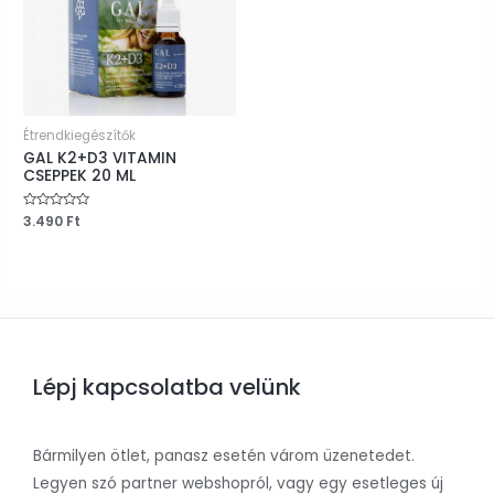
Étrendkiegészítők
GAL K2+D3 VITAMIN
CSEPPEK 20 ML
Értékelés:
3.490
Ft
0
/
5
Lépj kapcsolatba velünk
Bármilyen ötlet, panasz esetén várom üzenetedet.
Legyen szó partner webshopról, vagy egy esetleges új