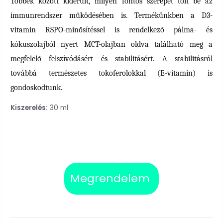
Többek között kiderült, milyen fontos szerepet tölt be az
immunrendszer működésében is. Termékünkben a D3-
vitamin RSPO-minősítéssel is rendelkező pálma- és
kókuszolajból nyert MCT-olajban oldva található meg a
megfelelő felszívódásért és stabilitásért. A stabilitásról
továbbá természetes tokoferolokkal (E-vitamin) is
gondoskodtunk.
Kiszerelés:
30 ml
Megrendelem