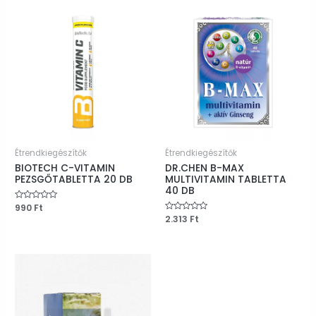
Étrendkiegészítők
Étrendkiegészítők
BIOTECH C-VITAMIN
DR.CHEN B-MAX
PEZSGŐTABLETTA 20 DB
MULTIVITAMIN TABLETTA
40 DB
Értékelés:
990
Ft
0
Értékelés:
2.313
Ft
/
0
5
/
5