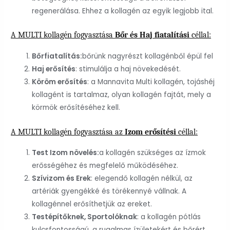
regenerálása. Ehhez a kollagén az egyik legjobb ital.
A MULTI kollagén fogyasztása
Bőr és Haj fiatalítási
céllal:
Bőrfiatalítás:
bőrünk nagyrészt kollagénből épül fel
Haj erősítés
: stimulálja a haj növekedését.
Köröm erősítés
: a Mannavita Multi kollagén, tojáshéj
kollagént is tartalmaz, olyan kollagén fajtát, mely a
körmök erősítéséhez kell.
A MULTI kollagén fogyasztása az
Izom erősítési
céllal:
Test Izom növelés:
a kollagén szükséges az ízmok
erősségéhez és megfelelő működéséhez.
Szívizom és Erek
: elegendő kollagén nélkül, az
artériák gyengékké és törékennyé vállnak. A
kollagénnel erősíthetjük az ereket.
Testépítőknek, Sportolóknak
: a kollagén pótlás
kulcsfontosságú, a rugalmas ízületekért és bőrért.