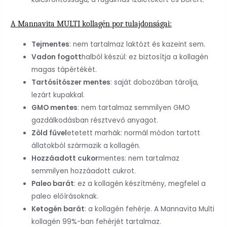
A Mannavita MULTI kollagén por tulajdonságai:
Tejmentes
: nem tartalmaz laktózt és kazeint sem.
Vadon fogott
halból készül: ez biztosítja a kollagén
magas tápértékét.
Tartósítószer mentes
: saját dobozában tárolja,
lezárt kupakkal.
GMO mentes
: nem tartalmaz semmilyen GMO
gazdálkodásban résztvevő anyagot.
Zöld fűvel
etetett marhák: normál módon tartott
állatokból származik a kollagén.
Hozzáadott cukor
mentes: nem tartalmaz
semmilyen hozzáadott cukrot.
Paleo barát
: ez a kollagén készítmény, megfelel a
paleo előírásoknak.
Ketogén barát
: a kollagén fehérje. A Mannavita Multi
kollagén 99%-ban fehérjét tartalmaz.