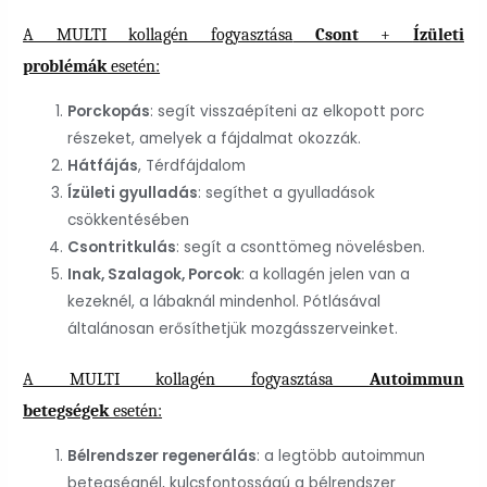
A MULTI kollagén fogyasztása
Csont
+
Ízületi
problémák
esetén:
Porckopás
: segít visszaépíteni az elkopott porc
részeket, amelyek a fájdalmat okozzák.
Hátfájás
, Térdfájdalom
Ízületi gyulladás
: segíthet a gyulladások
csökkentésében
Csontritkulás
: segít a csonttömeg növelésben.
Inak, Szalagok, Porcok
: a kollagén jelen van a
kezeknél, a lábaknál mindenhol. Pótlásával
általánosan erősíthetjük mozgásszerveinket.
A MULTI kollagén fogyasztása
Autoimmun
betegségek
esetén:
Bélrendszer regenerálás
: a legtöbb autoimmun
betegségnél, kulcsfontosságú a bélrendszer