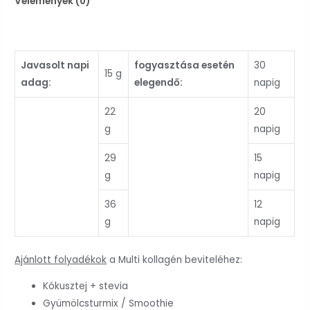
Vélemények (0)
Javasolt napi
fogyasztása esetén
30
15 g
adag:
elegendő:
napig
22
20
g
napig
29
15
g
napig
36
12
g
napig
Ajánlott folyadékok
a Multi kollagén beviteléhez:
Kókusztej + stevia
Gyümölcsturmix / Smoothie