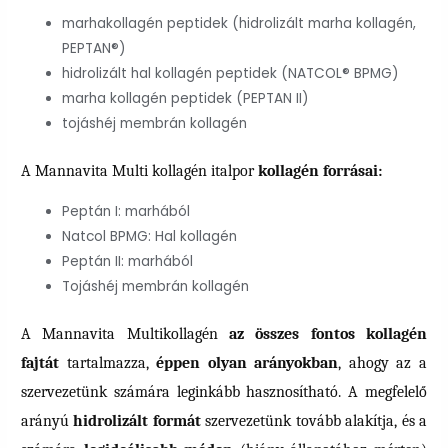
marhakollagén peptidek (hidrolizált marha kollagén,
PEPTAN®)
hidrolizált hal kollagén peptidek (NATCOL® BPMG)
marha kollagén peptidek (PEPTAN II)
tojáshéj membrán kollagén
A Mannavita Multi kollagén italpor
kollagén forrásai:
Peptán I: marhából
Natcol BPMG: Hal kollagén
Peptán II: marhából
Tojáshéj membrán kollagén
A Mannavita Multikollagén
az összes fontos kollagén
fajtát
tartalmazza,
éppen olyan arányokban
, ahogy az a
szervezetünk számára leginkább hasznosítható. A megfelelő
arányú
hidrolizált formát
szervezetünk tovább alakítja, és a