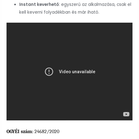
Instant keverhető
: egyszerű az alkalmazása, csak el
kell keverni folyadékban és már iható.
OGYÉI szám:
24682/2020