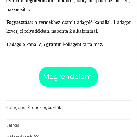
számára
legideálisabb módon
(hiány állapotához mérten)
hasznosítja.
Fogyasztása
: a termékhez csatolt adagoló kanállal, 1 adagot
keverj el folyadékban, naponta 2 alkalommal.
1 adagoló kanál
7,5 gramm
kollagént tartalmaz.
Megrendelem
Kategória:
Étrendkiegészítők
Leírás