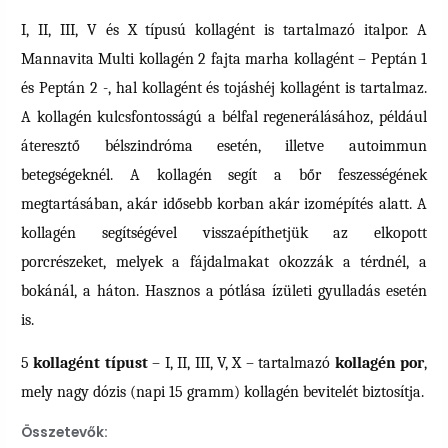
I, II, III, V és X típusú kollagént is tartalmazó italpor. A
Mannavita Multi kollagén 2 fajta marha kollagént – Peptán 1
és Peptán 2 -, hal kollagént és tojáshéj kollagént is tartalmaz.
A kollagén kulcsfontosságú a bélfal regenerálásához, például
áteresztő bélszindróma esetén, illetve autoimmun
betegségeknél. A kollagén segít a bőr feszességének
megtartásában, akár idősebb korban akár izomépítés alatt. A
kollagén segítségével visszaépíthetjük az elkopott
porcrészeket, melyek a fájdalmakat okozzák a térdnél, a
bokánál, a háton. Hasznos a pótlása ízületi gyulladás esetén
is.
5
kollagént típust
– I, II, III, V, X – tartalmazó
kollagén por
,
mely nagy dózis (napi 15 gramm) kollagén bevitelét biztosítja.
Összetevők: