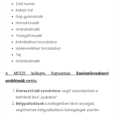
Zöld turmix
Kakaó ital
Goji gyümölcslé
Homoktövislé
Gránátalmalé
Tőzegáfonyalé
Koktélokhoz hozzáadva
Húslevesléhez hozzáadva
Tej
Gránátalmalé
A MULTI kollagén fogyasztása
Emésztőrendszeri
problémák
esetén:
Áteresztő bél szindróma
: segít visszaépíteni a
bélfalnál lévő „lyukakat”.
Bélgyulladások:
a kollagénben lévő anyagok,
segíthetnek bélgyulladásos betegségek esetén.