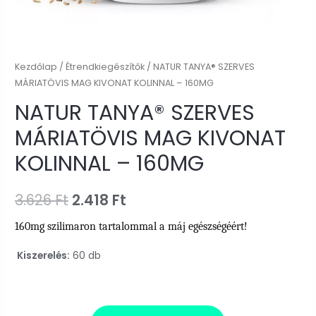
Kezdőlap
/
Étrendkiegészítők
/ NATUR TANYA® SZERVES
MÁRIATÖVIS MAG KIVONAT KOLINNAL – 160MG
NATUR TANYA® SZERVES
MÁRIATÖVIS MAG KIVONAT
KOLINNAL – 160MG
Original
Current
3.626
Ft
2.418
Ft
price
price
160mg szilimaron tartalommal a máj egészségéért!
was:
is:
Kiszerelés:
60 db
3.626 Ft.
2.418 Ft.