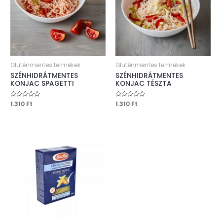
Gluténmentes termékek
Gluténmentes termékek
SZÉNHIDRÁTMENTES
SZÉNHIDRÁTMENTES
KONJAC SPAGETTI
KONJAC TÉSZTA
Értékelés:
1.310
Ft
Értékelés:
1.310
Ft
0
0
/
/
5
5