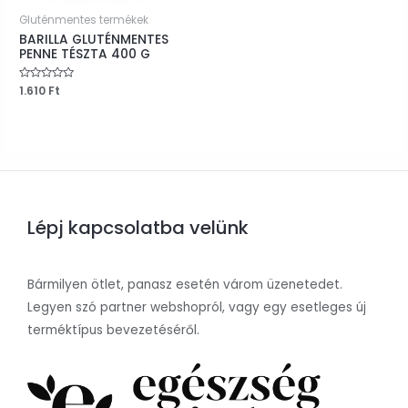
Gluténmentes termékek
BARILLA GLUTÉNMENTES
PENNE TÉSZTA 400 G
Értékelés:
1.610
Ft
0
/
5
Lépj kapcsolatba velünk
Bármilyen ötlet, panasz esetén várom üzenetedet.
Legyen szó partner webshopról, vagy egy esetleges új
terméktípus bevezetéséről.