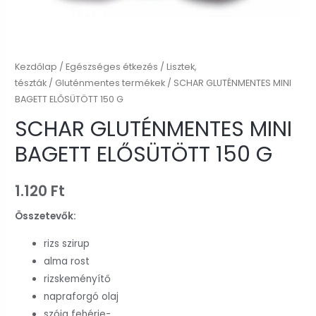
Kezdőlap
/
Egészséges étkezés
/
Lisztek,
tészták
/
Gluténmentes termékek
/ SCHAR GLUTÉNMENTES MINI
BAGETT ELŐSÜTÖTT 150 G
SCHAR GLUTÉNMENTES MINI
BAGETT ELŐSÜTÖTT 150 G
1.120
Ft
Összetevők:
rizs szirup
alma rost
rizskeményítő
napraforgó olaj
szója fehérje-