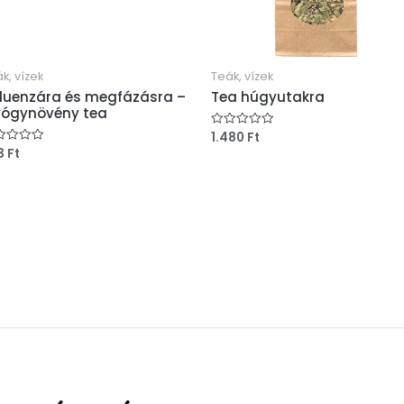
k, vízek
Teák, vízek
fluenzára és megfázásra –
Tea húgyutakra
ógynövény tea
1.480
Ft
Értékelés:
0
3
Ft
ékelés:
/
5