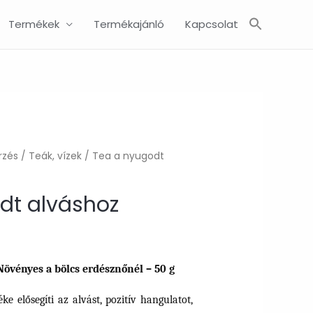
Search
Termékek
Termékajánló
Kapcsolat
for:
SEARCH BUTTON
rzés
/
Teák, vízek
/ Tea a nyugodt
dt alváshoz
Növényes a bölcs erdésznőnél – 50 g
 elősegíti az alvást, pozitív hangulatot,