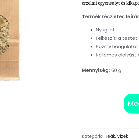
érzelmi egyensúlyt és kikapc
Termék részletes leírá
Nyugtat
Felkészíti a teste
Pozitív hangulatot
Kellemes elalvást é
Mennyiség:
50 g
Me
Kategória:
Teák, vízek