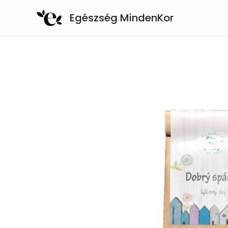
Skip
Egészség MindenKor
to
content