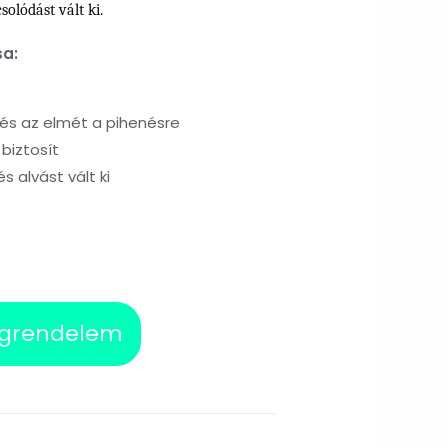
solódást vált ki.
sa:
t és az elmét a pihenésre
 biztosít
s alvást vált ki
grendelem