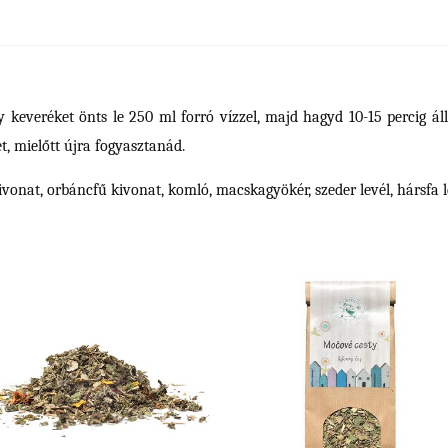
keveréket önts le 250 ml forró vízzel, majd hagyd 10-15 percig ál
t, mielőtt újra fogyasztanád.
vonat, orbáncfű kivonat, komló, macskagyökér, szeder levél, hársfa l