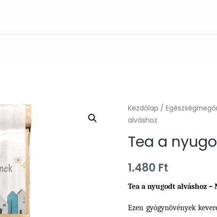
Kezdőlap
/
Egészségmegő
alváshoz
Tea a nyugo
1.480
Ft
Tea a nyugodt alváshoz – 
Ezen gyógynövények keveréke