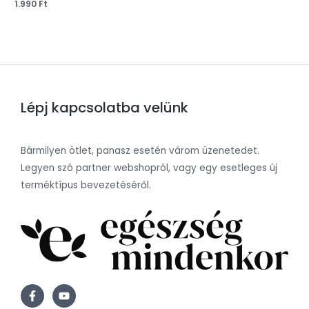
Értékelés:
1.990
Ft
0
/
5
Lépj kapcsolatba velünk
Bármilyen ötlet, panasz esetén várom üzenetedet.
Legyen szó partner webshopról, vagy egy esetleges új
terméktípus bevezetéséről.