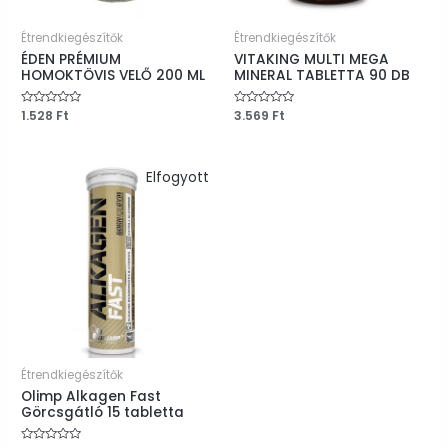
Étrendkiegészítők
Étrendkiegészítők
ÉDEN PRÉMIUM
VITAKING MULTI MEGA
HOMOKTÖVIS VELŐ 200 ML
MINERAL TABLETTA 90 DB
Értékelés:
1.528
Ft
Értékelés:
3.569
Ft
0
0
/
/
5
5
Elfogyott
Étrendkiegészítők
Olimp Alkagen Fast
Görcsgátló 15 tabletta