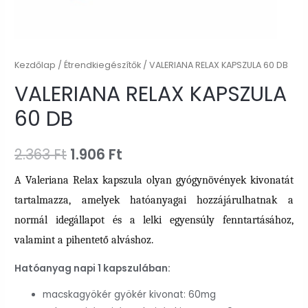
Kezdőlap
/
Étrendkiegészítők
/ VALERIANA RELAX KAPSZULA 60 DB
VALERIANA RELAX KAPSZULA
60 DB
Original
Current
2.363
Ft
1.906
Ft
price
price
A Valeriana Relax kapszula olyan gyógynövények kivonatát
tartalmazza, amelyek hatóanyagai hozzájárulhatnak a
was:
is:
normál idegállapot és a lelki egyensúly fenntartásához,
2.363 Ft.
1.906 Ft.
valamint a pihentető alváshoz.
Hatóanyag napi 1 kapszulában:
macskagyökér gyökér kivonat: 60mg