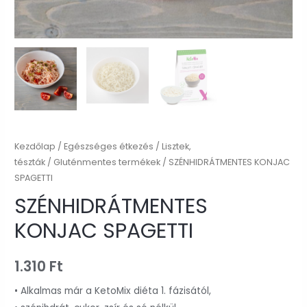
Kezdőlap
/
Egészséges étkezés
/
Lisztek,
tészták
/
Gluténmentes termékek
/ SZÉNHIDRÁTMENTES KONJAC
SPAGETTI
SZÉNHIDRÁTMENTES
KONJAC SPAGETTI
1.310
Ft
• Alkalmas már a KetoMix diéta 1. fázisától,