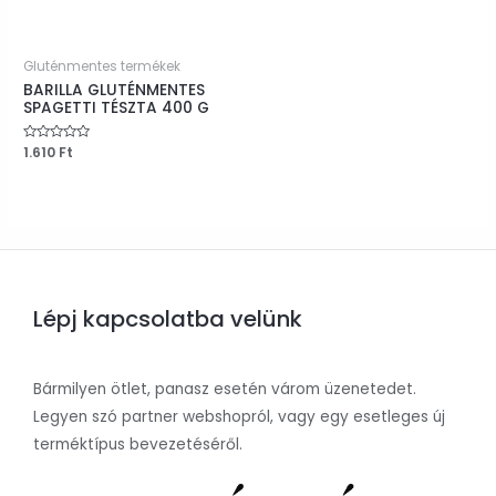
Gluténmentes termékek
BARILLA GLUTÉNMENTES
SPAGETTI TÉSZTA 400 G
Értékelés:
1.610
Ft
0
/
5
Lépj kapcsolatba velünk
Bármilyen ötlet, panasz esetén várom üzenetedet.
Legyen szó partner webshopról, vagy egy esetleges új
terméktípus bevezetéséről.