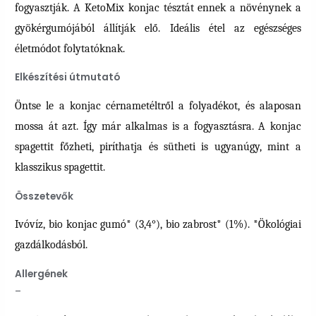
fogyasztják. A KetoMix konjac tésztát ennek a növénynek a
gyökérgumójából állítják elő. Ideális étel az egészséges
életmódot folytatóknak.
Elkészítési útmutató
Öntse le a konjac cérnametéltről a folyadékot, és alaposan
mossa át azt. Így már alkalmas is a fogyasztásra. A konjac
spagettit főzheti, piríthatja és sütheti is ugyanúgy, mint a
klasszikus spagettit.
Összetevők
Ivóvíz, bio konjac gumó* (3,4°), bio zabrost* (1%). *Ökológiai
gazdálkodásból.
Allergének
–