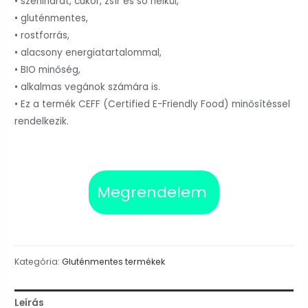
• szénihdrát, cukor, zsír és só nélkül,
• gluténmentes,
• rostforrás,
• alacsony energiatartalommal,
• BIO minőség,
• alkalmas vegánok számára is.
• Ez a termék CEFF (Certified E-Friendly Food) minősítéssel
rendelkezik.
Megrendelem
Kategória:
Gluténmentes termékek
Leírás