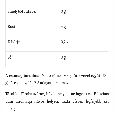
amelyből cukrok
0 g
Rost
4 g
Fehérje
0,2 g
Só
0 g
A csomag tartalma:
Nettó tömeg 300 g (a levével együtt 385
g). A csomagolás 2-3 adagot tartalmaz.
Tárolás:
Tárolja száraz, hűvös helyen, ne fagyassza. Felnyitás
után tárolhatja hűvös helyen, tiszta vízben legfeljebb két
napig.