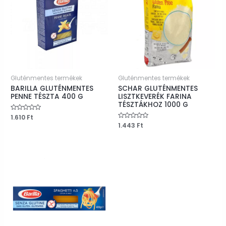
Gluténmentes termékek
Gluténmentes termékek
BARILLA GLUTÉNMENTES
SCHAR GLUTÉNMENTES
PENNE TÉSZTA 400 G
LISZTKEVERÉK FARINA
TÉSZTÁKHOZ 1000 G
Értékelés:
1.610
Ft
0
Értékelés:
1.443
Ft
/
0
5
/
5