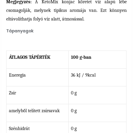
Megjegyzés:
A KetoMix konjac köretet víz alapú lébe
csomagolják, melynek tipikus aromája van. Ezt könnyen
eltávolíthatja folyó víz alatt, átmosással.
Tápanyagok
ÁTLAGOS TÁPÉRTÉK
100 g-ban
Eneregia
36 kJ / 9kcal
Zsír
0 g
amelyből telített zsírsavak
0 g
Szénhidrát
0 g