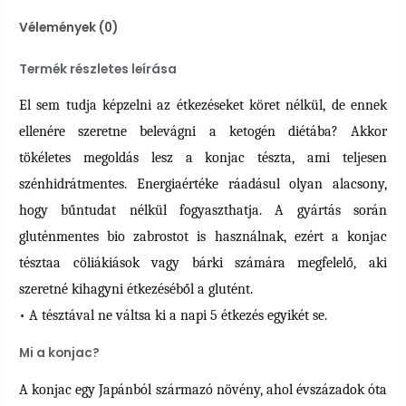
Vélemények (0)
Termék részletes leírása
El sem tudja képzelni az étkezéseket köret nélkül, de ennek
ellenére szeretne belevágni a ketogén diétába? Akkor
tökéletes megoldás lesz a konjac tészta, ami teljesen
szénhidrátmentes. Energiaértéke ráadásul olyan alacsony,
hogy bűntudat nélkül fogyaszthatja. A gyártás során
gluténmentes bio zabrostot is használnak, ezért a konjac
tésztaa cöliákiások vagy bárki számára megfelelő, aki
szeretné kihagyni étkezéséből a glutént.
• A tésztával ne váltsa ki a napi 5 étkezés egyikét se.
Mi a konjac?
A konjac egy Japánból származó növény, ahol évszázadok óta