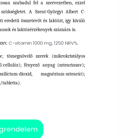
rice
osan szabadul fel a szervezetben, ezzel
szükségletet. A Szent-Györgyi Albert C-
s:
 eredetű összetevőt és laktózt, így kiváló
.790 Ft.
nusok és laktózérzékenyek számára is.
an:
C-vitamin 1000 mg, 1250 NRV%.
v; tömegnövelő szerek (mikrokristályos
il-cellulóz); fényező anyag (sztearinsav);
lícium-dioxid, magnézium-sztearát);
tabletta).
grendelem