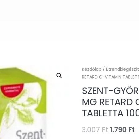
Kezdőlap
/
Étrendkiegészí
RETARD C-VITAMIN TABLETT
SZENT-GYÖRG
MG RETARD 
TABLETTA 10
Original
C
3.007
Ft
1.790
Ft