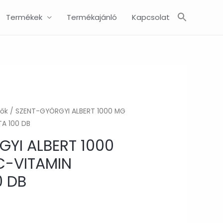
Search
Termékek
Termékajánló
Kapcsolat
for:
SEARCH BUTTON
tők
/ SZENT-GYÖRGYI ALBERT 1000 MG
A 100 DB
YI ALBERT 1000
C-VITAMIN
0 DB
urrent