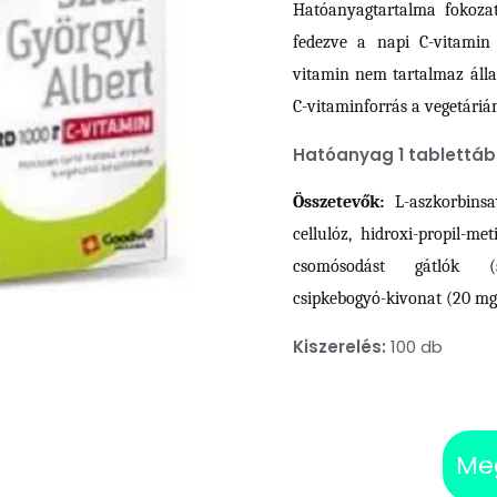
price
p
Hatóanyagtartalma fokozat
fedezve a napi C-vitamin 
was:
i
vitamin nem tartalmaz állati
3.007 Ft.
1
C-vitaminforrás a vegetáriá
Hatóanyag 1 tablettáb
Összetevők:
L-aszkorbinsa
cellulóz, hidroxi-propil-met
csomósodást gátlók (szi
csipkebogyó-kivonat (20 mg/
Kiszerelés:
100 db
Me