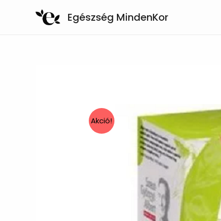
Skip
Egészség MindenKor
to
content
Akció!